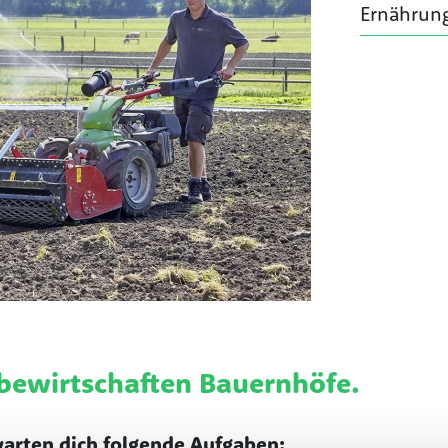
Ernährun
bewirtschaften Bauernhöfe.
rwarten dich folgende Aufgaben: