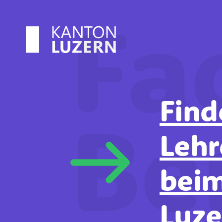
Fa
Cookie-Einstellungen
Find
Be
Lehr
bei
Luze