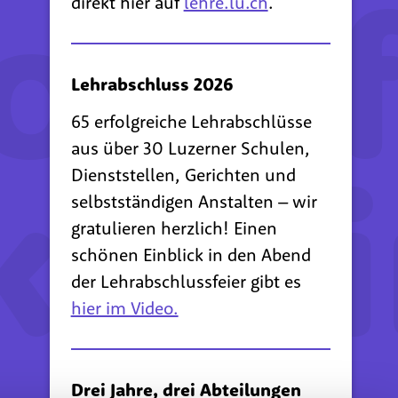
bil
direkt hier auf
lehre.lu.ch
.
Lehrabschluss 2026
65 erfolgreiche Lehrabschlüsse
ker/
aus über 30 Luzerner Schulen,
Dienststellen, Gerichten und
selbstständigen Anstalten – wir
gratulieren herzlich! Einen
schönen Einblick in den Abend
der Lehrabschlussfeier gibt es
hier im Video.
Drei Jahre, drei Abteilungen