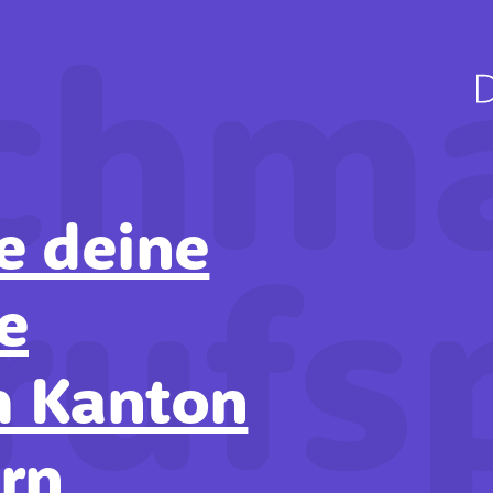
chma
e deine
rufs
e
m Kanton
rn