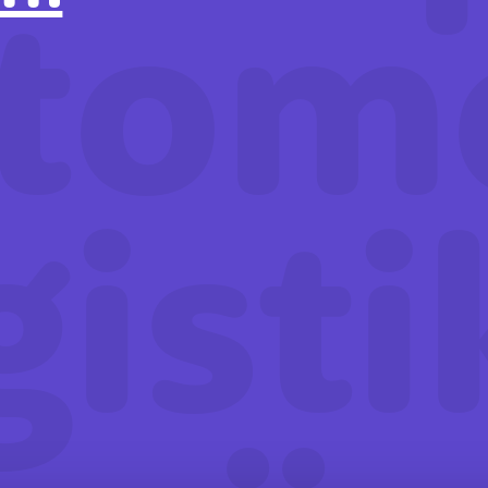
tomo
gisti