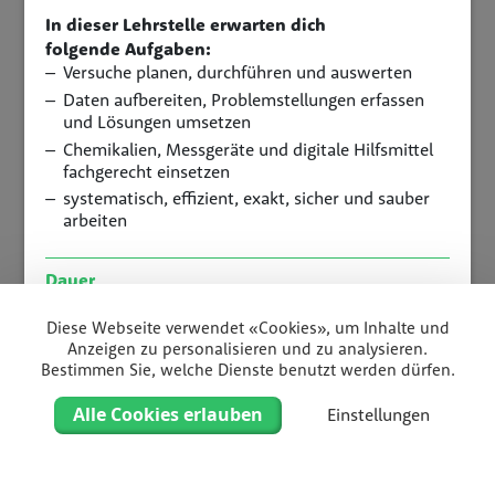
In dieser Lehrstelle erwarten dich
folgende Aufgaben:
Versuche planen, durchführen und auswerten
Daten aufbereiten, Problemstellungen erfassen
und Lösungen umsetzen
Chemikalien, Messgeräte und digitale Hilfsmittel
fachgerecht einsetzen
systematisch, effizient, exakt, sicher und sauber
arbeiten
Dauer
3 Jahre
Diese Webseite verwendet «Cookies», um Inhalte und
Standort
Anzeigen zu personalisieren und zu analysieren.
Bestimmen Sie, welche Dienste benutzt werden dürfen.
Dienststelle Lebensmittelkontrolle und
Verbraucherschutz
Alle Cookies erlauben
Einstellungen
Dein Kontakt
Rainer Hug
Home
Filter
Liste
Karte
Telefon
041 228 72 66