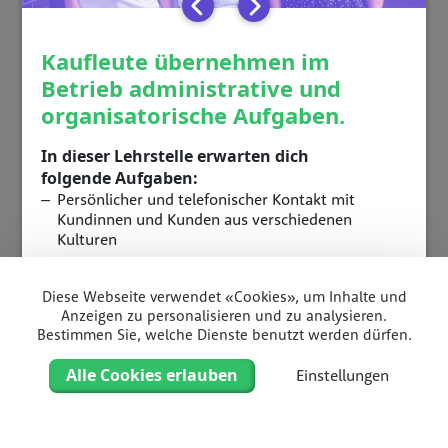
Kaufleute übernehmen im
Betrieb administrative und
organisatorische Aufgaben.
In dieser Lehrstelle erwarten dich
folgende
Aufgaben:
Persönlicher und telefonischer Kontakt mit
Kundinnen und Kunden aus verschiedenen
Kulturen
Erledigen vielseitiger administrativer Aufgaben
Verfassen von Korrespondenz und Bearbeiten von
Diese Webseite verwendet «Cookies», um Inhalte und
Dokumenten
Anzeigen zu personalisieren und zu analysieren.
Rechnungen und Gebühren bearbeiten
Bestimmen Sie, welche Dienste benutzt werden dürfen.
Zahlungen entgegennehmen und verbuchen
Alle Cookies erlauben
Einstellungen
Diese Ausbildung wird im Rahmen eines Verbunds
organisiert und du wirst während deiner Lehre
Home
Filter
Liste
Karte
verschiedene Standorte kennenlernen. Du wechselst