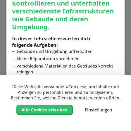
kontrollieren und unterhalten
verschiedenste Infrastrukturen
wie Gebäude und deren
Umgebung.
In dieser Lehrstelle erwarten dich
folgende Aufgaben:
Gebäude und Umgebung unterhalten
kleine Reparaturen vornehmen
verschiedene Materialien des Gebäudes korrekt
reinigen
verschiedene Fahrzeuge, Geräte und Maschinen
einsetzen
Diese Webseite verwendet «Cookies», um Inhalte und
Anzeigen zu personalisieren und zu analysieren.
Bestimmen Sie, welche Dienste benutzt werden dürfen.
Dauer
3 Jahre
Alle Cookies erlauben
Einstellungen
Standort
Heilpädagogisches Zentrum Schüpfheim
Home
Filter
Liste
Karte