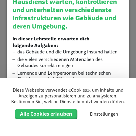
Hausdienst warten, kontrollieren
und unterhalten verschiedenste
Infrastrukturen wie Gebäude und
deren Umgebung.
In dieser Lehrstelle erwarten dich
folgende Aufgaben:
das Gebäude und die Umgebung instand halten
die vielen verschiedenen Materialien des
Gebäudes korrekt reinigen
Lernende und Lehrpersonen bei technischen
Einrichtungen behilflich sein
kleine Reparaturen vornehmen
Diese Webseite verwendet «Cookies», um Inhalte und
Anzeigen zu personalisieren und zu analysieren.
Bestimmen Sie, welche Dienste benutzt werden dürfen.
Dauer
3 Jahre
Alle Cookies erlauben
Einstellungen
Standort
Berufsbildungszentrum Wirtschaft, Informatik und
Home
Filter
Liste
Karte
Technik Sursee