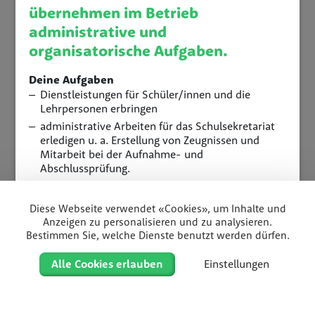
übernehmen im Betrieb
administrative und
organisatorische Aufgaben.
Deine Aufgaben
Dienstleistungen für Schüler/innen und die
Lehrpersonen erbringen
administrative Arbeiten für das Schulsekretariat
erledigen u. a. Erstellung von Zeugnissen und
Mitarbeit bei der Aufnahme- und
Abschlussprüfung.
via Telefon und E-Mail kommunizieren
Briefe, Berichte und Protokolle schreiben
Diese Webseite verwendet «Cookies», um Inhalte und
Termine und Anlässe planen und organisieren
Anzeigen zu personalisieren und zu analysieren.
Bestimmen Sie, welche Dienste benutzt werden dürfen.
Hinweis
Alle Cookies erlauben
Einstellungen
Bewerbungen von WML-Schülern am FMZ Luzern
können leider nicht berücksichtigt werden.
Dauer
Home
Filter
Liste
Karte